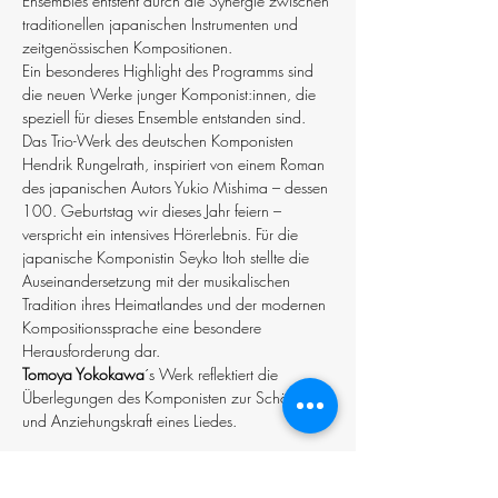
Ensembles entsteht durch die Synergie zwischen 
traditionellen japanischen Instrumenten und 
zeitgenössischen Kompositionen.
Ein besonderes Highlight des Programms sind 
die neuen Werke junger Komponist:innen, die 
speziell für dieses Ensemble entstanden sind. 
Das Trio-Werk des deutschen Komponisten 
Hendrik Rungelrath, inspiriert von einem Roman 
des japanischen Autors Yukio Mishima – dessen 
100. Geburtstag wir dieses Jahr feiern – 
verspricht ein intensives Hörerlebnis. Für die 
japanische Komponistin Seyko Itoh stellte die 
Auseinandersetzung mit der musikalischen 
Tradition ihres Heimatlandes und der modernen 
Kompositionssprache eine besondere 
Herausforderung dar.
Tomoya Yokokawa
´s Werk reflektiert die 
Überlegungen des Komponisten zur Schönheit 
und Anziehungskraft eines Liedes.
Seyko Itoh - IM KREIS DER LEERE 
Hendrik Rungelrath - NACH DEM GLIMMEN. 